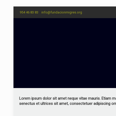
954 46 83 83
info@fundacionmigres.org
Lorem ipsum dolor sit amet neque vitae mauris. Etiam male
senectus et ultrices sit amet, consectetuer adipiscing orn