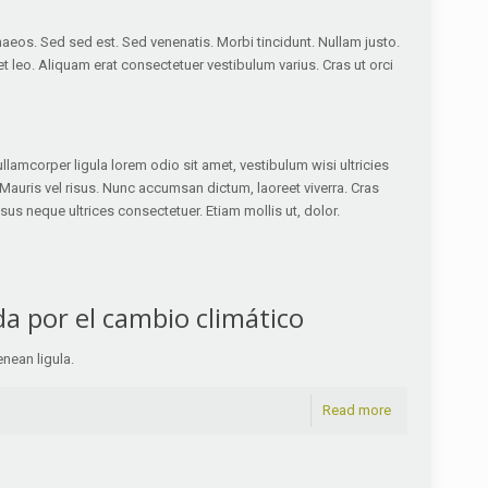
naeos. Sed sed est. Sed venenatis. Morbi tincidunt. Nullam justo.
t leo. Aliquam erat consectetuer vestibulum varius. Cras ut orci
amcorper ligula lorem odio sit amet, vestibulum wisi ultricies
. Mauris vel risus. Nunc accumsan dictum, laoreet viverra. Cras
isus neque ultrices consectetuer. Etiam mollis ut, dolor.
da por el cambio climático
enean ligula.
Read more