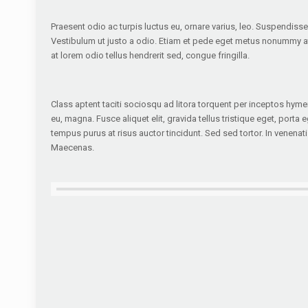
Praesent odio ac turpis luctus eu, ornare varius, leo. Suspendiss
Vestibulum ut justo a odio. Etiam et pede eget metus nonummy at, 
at lorem odio tellus hendrerit sed, congue fringilla.
Class aptent taciti sociosqu ad litora torquent per inceptos hym
eu, magna. Fusce aliquet elit, gravida tellus tristique eget, port
tempus purus at risus auctor tincidunt. Sed sed tortor. In venenati
Maecenas.