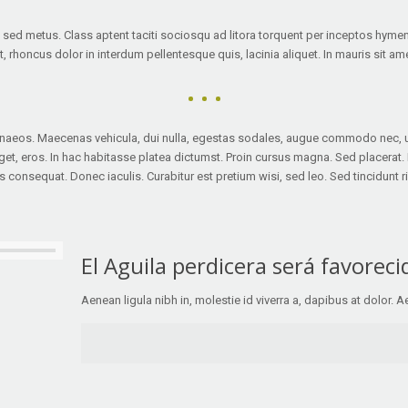
e sed metus. Class aptent taciti sociosqu ad litora torquent per inceptos hyme
rhoncus dolor in interdum pellentesque quis, lacinia aliquet. In mauris sit ame
enaeos. Maecenas vehicula, dui nulla, egestas sodales, augue commodo nec, ull
a eget, eros. In hac habitasse platea dictumst. Proin cursus magna. Sed placerat
s consequat. Donec iaculis. Curabitur est pretium wisi, sed leo. Sed tincidunt r
El Aguila perdicera será favoreci
Aenean ligula nibh in, molestie id viverra a, dapibus at dolor. A