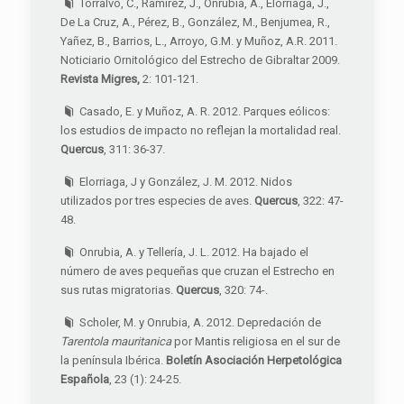
Torralvo, C., Ramírez, J., Onrubia, A., Elorriaga, J.,
De La Cruz, A., Pérez, B., González, M., Benjumea, R.,
Yañez, B., Barrios, L., Arroyo, G.M. y Muñoz, A.R. 2011.
Noticiario Ornitológico del Estrecho de Gibraltar 2009.
Revista Migres,
2: 101-121.
Casado, E. y Muñoz, A. R. 2012. Parques eólicos:
los estudios de impacto no reflejan la mortalidad real.
Quercus
, 311: 36-37.
Elorriaga, J y González, J. M. 2012. Nidos
utilizados por tres especies de aves.
Quercus
, 322: 47-
48.
Onrubia, A. y Tellería, J. L. 2012. Ha bajado el
número de aves pequeñas que cruzan el Estrecho en
sus rutas migratorias.
Quercus
, 320: 74-.
Scholer, M. y Onrubia, A. 2012. Depredación de
Tarentola mauritanica
por Mantis religiosa en el sur de
la península Ibérica.
Boletín Asociación Herpetológica
Española
, 23 (1): 24-25.