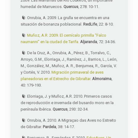
2009. Las Marismas del Río Loukkos, un importante
humedal de Marruecos.
Quercus
, 278: 10-11.
Onrubia, A. 2009. La grulla se encuentra en una
situación de bonanza poblacional.
RedLife
, 22: 8-10.
Muñoz, A.R. 2009. El cernícalo primilla “Falco
naumanni” en la ciudad de Tarifa.
Aljaranda
, 72: 34-36.
De la Cruz, A., Onrubia, A., Pérez, B., Torralvo, C.,
Arroyo, G.M., Elorriaga, J., Ramírez, J., Barrios, L., León,
M., González, M., Muñoz, A. R., Benjumea, R., García, V.
y Cortés, V. 2010.
Migración primaveral de aves
planeadoras en el Estrecho de Gibraltar
.
Almoraima
,
40: 179-193.
Elorriaga, J. y Muñoz, A.R. 2010. Primeros casos
de reproducción e invernada del busardo moro en la
península Ibérica.
Quercus
, 293: 32-34.
Onrubia, A. 2010. A Migraçao das Aves no Estreito
de Gibraltar.
Pardela
, 38: 14-17.
Benjumea, R., Fernández, F. 2010.
EducAves. Un