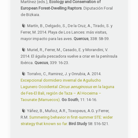
Martínez (eds.),
Ecology and Conservation of
European Forest-Dwelling Raptors
. Diputación Foral
de Bizkaia.
Martín, B., Delgado, S., De la Cruz, A., Tirado, S. y
Ferrer, M. 2014. Playa de Los Lances: más visitas,
mayor impacto para las aves.
Quercus
, 338: 58-59.
Muriel, R., Ferrer, M., Casado, E. y Morandini, V.
2014. El águila pescadora vuelve a criar en la península
Ibérica.
Quecus
, 339: 16-23.
Torralvo, C., Ramirez, J. y Onrubia, A. 2014.
Excepcional dormidero invernal de Aguilucho
Lagunero Occidental
Circus aeruginosus
en la laguna
de Fes-El Bali, región de Taza – Al Hoceima –
Taounate (Marruecos)
.
Go South
, 11: 14-16.
Yáñez, B., Muñoz, A.R., Toxopeus, A.G. y Ferrer,
R.M.
Summering behavior in first-summer STE: wider
strategy that known so far.
Bird Study
58: 516-521.