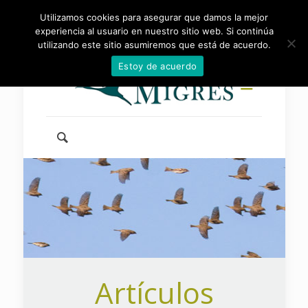
Utilizamos cookies para asegurar que damos la mejor
954 46 83 83
info@fundacionmigres.org
experiencia al usuario en nuestro sitio web. Si continúa
utilizando este sitio asumiremos que está de acuerdo.
Estoy de acuerdo
Artículos