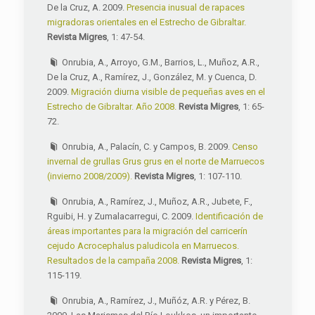
De la Cruz, A. 2009.
Presencia inusual de rapaces
migradoras orientales en el Estrecho de Gibraltar.
Revista Migres
, 1: 47-54.
Onrubia, A., Arroyo, G.M., Barrios, L., Muñoz, A.R.,
De la Cruz, A., Ramírez, J., González, M. y Cuenca, D.
2009.
Migración diurna visible de pequeñas aves en el
Estrecho de Gibraltar. Año 2008.
Revista Migres
, 1: 65-
72.
Onrubia, A., Palacín, C. y Campos, B. 2009.
Censo
invernal de grullas Grus grus en el norte de Marruecos
(invierno 2008/2009).
Revista Migres
, 1: 107-110.
Onrubia, A., Ramírez, J., Muñoz, A.R., Jubete, F.,
Rguibi, H. y Zumalacarregui, C. 2009.
Identificación de
áreas importantes para la migración del carricerín
cejudo Acrocephalus paludicola en Marruecos.
Resultados de la campaña 2008.
Revista Migres
, 1:
115-119.
Onrubia, A., Ramírez, J., Muñóz, A.R. y Pérez, B.