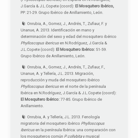
J.García & J.L.Copete (coord):
El Mosquitero Ibérico,
PP: 21-29. Grupo Ibérico de Anillamiento, León.
Onrubia, A., Gomez, J., Andrés, T., Zufiaur, F. y
Unanue, A. 2013. Identificación en mano y
determinación del sexo y edad del mosquitero ibérico
Phylloscopus ibericus
en N.Rodríguez, J.García &
J.L.Copete (coord):
El Mosquitero Ibérico:
51-59.
Grupo Ibérico de Anillamiento, León.
Onrubia, A., Gomez, J., Andrés, T., Zufiaur, F.,
Unanue, A. y Tellería, J.L. 2013. Migración,
reproducción y muda del mosquitero ibérico
Phylloscopus ibericus
en el norte de la península
Ibérica en N.Rodríguez, J.García & J.L.Copete (coord):
El Mosquitero Ibérico:
77-85. Grupo Ibérico de
Anillamiento.
Onrubia, A. y Tellería, J.L. 2013. Fenología
migratoria del mosquitero ibérico
Phylloscopus
ibericus
en la península Ibérica: una comparación con
los mosquiteros común
P
.
collybita
y musical