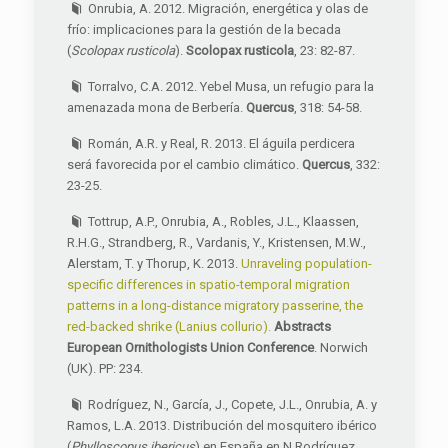
Onrubia, A. 2012. Migración, energética y olas de
frío: implicaciones para la gestión de la becada
(
Scolopax rusticola
).
Scolopax rusticola
, 23: 82-87.
Torralvo, C.A. 2012. Yebel Musa, un refugio para la
amenazada mona de Berbería.
Quercus
, 318: 54-58.
Román, A.R. y Real, R. 2013. El águila perdicera
será favorecida por el cambio climático.
Quercus
, 332:
23-25.
Tottrup, A.P., Onrubia, A., Robles, J.L., Klaassen,
R.H.G., Strandberg, R., Vardanis, Y., Kristensen, M.W.,
Alerstam, T. y Thorup, K. 2013.
Unraveling population-
specific differences in spatio-temporal migration
patterns in a long-distance migratory passerine, the
red-backed shrike (Lanius collurio).
Abstracts
European Ornithologists Union Conference
. Norwich
(UK). PP: 234.
Rodríguez, N., García, J., Copete, J.L., Onrubia, A. y
Ramos, L.A. 2013. Distribución del mosquitero ibérico
(
Phylloscopus ibericus
) en España en N.Rodríguez,