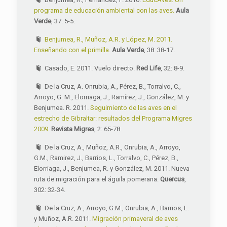
programa de educación ambiental con las aves.
Aula
Verde
, 37: 5-5.
Benjumea, R., Muñoz, A.R. y López, M. 2011.
Enseñando con el primilla.
Aula Verde
, 38: 38-17.
Casado, E. 2011. Vuelo directo.
Red Life
, 32: 8-9.
De la Cruz, A. Onrubia, A., Pérez, B., Torralvo, C.,
Arroyo, G. M., Elorriaga, J., Ramírez, J., González, M. y
Benjumea. R. 2011.
Seguimiento de las aves en el
estrecho de Gibraltar: resultados del Programa Migres
2009.
Revista Migres
, 2: 65-78.
De la Cruz, A., Muñoz, A.R., Onrubia, A., Arroyo,
G.M., Ramirez, J., Barrios, L., Torralvo, C., Pérez, B.,
Elorriaga, J., Benjumea, R. y González, M. 2011. Nueva
ruta de migración para el águila pomerana.
Quercus
,
302: 32-34.
De la Cruz, A., Arroyo, G.M., Onrubia, A., Barrios, L.
y Muñoz, A.R. 2011.
Migración primaveral de aves