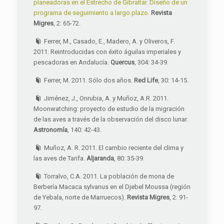
planeadoras en el Estrecho de Gibraltar. Diseño de un
programa de seguimiento a largo plazo.
Revista
Migres
, 2: 65-72.
Ferrer, M., Casado, E., Madero, A. y Oliveros, F.
2011. Reintroducidas con éxito águilas imperiales y
pescadoras en Andalucía.
Quercus
, 304: 34-39.
Ferrer, M. 2011. Sólo dos años.
Red Life
, 30: 14-15.
Jiménez, J., Onrubia, A. y Muñoz, A.R. 2011.
Moonwatching: proyecto de estudio de la migración
de las aves a través de la observación del disco lunar.
Astronomía
, 140: 42-43.
Muñoz, A. R. 2011. El cambio reciente del clima y
las aves de Tarifa.
Aljaranda
, 80: 35-39.
Torralvo, C.A. 2011. La población de mona de
Berbería Macaca sylvanus en el Djebel Moussa (región
de Yebala, norte de Marruecos).
Revista Migres
, 2: 91-
97.