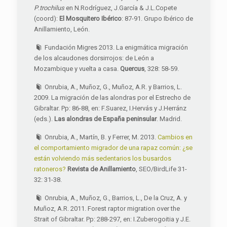
P
.
trochilus
en N.Rodríguez, J.García & J.L.Copete
(coord):
El Mosquitero Ibérico
: 87-91. Grupo Ibérico de
Anillamiento, León.
Fundación Migres 2013. La enigmática migración
de los alcaudones dorsirrojos: de León a
Mozambique y vuelta a casa.
Quercus
, 328: 58-59.
Onrubia, A., Muñoz, G., Muñoz, A.R. y Barrios, L.
2009. La migración de las alondras por el Estrecho de
Gibraltar. Pp: 86-88, en: F.Suarez, I.Hervás y J.Herránz
(eds.).
Las alondras de España peninsular
. Madrid.
Onrubia, A., Martín, B. y Ferrer, M. 2013.
Cambios en
el comportamiento migrador de una rapaz común: ¿se
están volviendo más sedentarios los busardos
ratoneros?
Revista de Anillamiento
, SEO/BirdLife 31-
32: 31-38.
Onrubia, A., Muñoz, G., Barrios, L., De la Cruz, A. y
Muñoz, A.R. 2011. Forest raptor migration over the
Strait of Gibraltar. Pp: 288-297, en: I.Zuberogoitia y J.E.