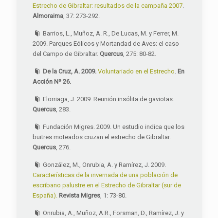
Estrecho de Gibraltar: resultados de la campaña 2007
.
Almoraima
, 37: 273-292.
Barrios, L., Muñoz, A. R., De Lucas, M. y Ferrer, M.
2009. Parques Eólicos y Mortandad de Aves: el caso
del Campo de Gibraltar.
Quercus
, 275: 80-82.
De la Cruz, A. 2009.
Voluntariado en el Estrecho
.
En
Acción
Nº 26.
Elorriaga, J. 2009. Reunión insólita de gaviotas.
Quercus
, 283.
Fundación Migres. 2009. Un estudio indica que los
buitres moteados cruzan el estrecho de Gibraltar.
Quercus
, 276.
González, M., Onrubia, A. y Ramírez, J. 2009.
Características de la invernada de una población de
escribano palustre en el Estrecho de Gibraltar (sur de
España).
Revista Migres
, 1: 73-80.
Onrubia, A., Muñoz, A.R., Forsman, D., Ramírez, J. y