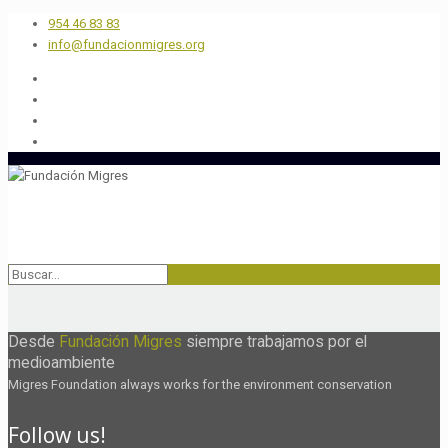
954 46 83 83
info@fundacionmigres.org
Desde
Fundación Migres
siempre trabajamos por el
medioambiente
Migres Foundation always works for the environment conservation
Follow us!