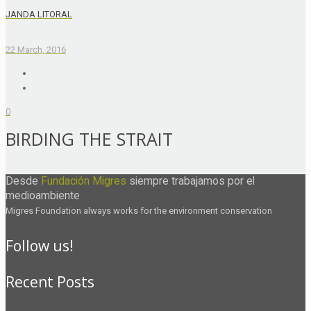
JANDA LITORAL
22 March, 2016
0
BIRDING THE STRAIT
Desde
Fundación Migres
siempre trabajamos por el
medioambiente
Migres Foundation always works for the environment conservation
Follow us!
Recent Posts