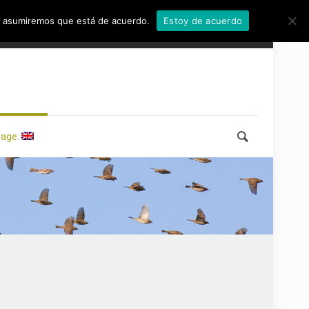
tio asumiremos que está de acuerdo.
Estoy de acuerdo
uage: