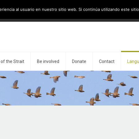
iencia al usuario en nuestro sitio web. Si continúa utilizando este si
of the Strait
Be involved
Donate
Contact
Lang