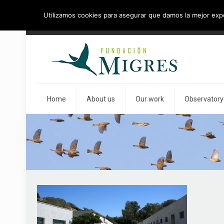
Utilizamos cookies para asegurar que damos la mejor exper
954 46 83 83
info@fundacionmigres.org
Home
About us
Our work
Observatory 