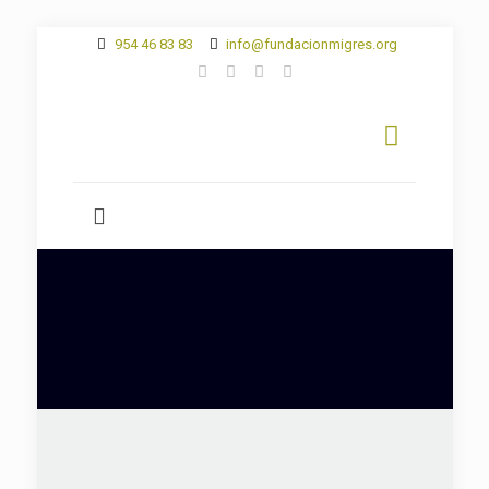
954 46 83 83
info@fundacionmigres.org