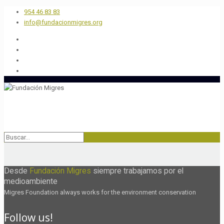
954 46 83 83
info@fundacionmigres.org
Desde
Fundación Migres
siempre trabajamos por el
medioambiente
Migres Foundation always works for the environment conservation
Follow us!