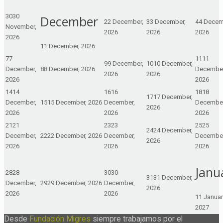
30
30
December
2
2 December,
3
3 December,
4
4 Decem
November,
2026
2026
2026
2026
1
1 December, 2026
7
7
11
11
9
9 December,
10
10 December,
December,
8
8 December, 2026
December
2026
2026
2026
2026
14
14
16
16
18
18
17
17 December,
December,
15
15 December, 2026
December,
December
2026
2026
2026
2026
21
21
23
23
25
25
24
24 December,
December,
22
22 December, 2026
December,
December
2026
2026
2026
2026
Janu
28
28
30
30
31
31 December,
December,
29
29 December, 2026
December,
2026
2026
2026
1
1 Januar
2027
Desde
Fundación Migres
siempre trabajamos por el