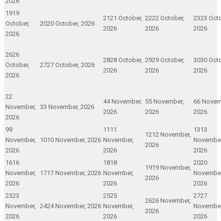
2026
19
19
21
21 October,
22
22 October,
23
23 Octo
October,
20
20 October, 2026
2026
2026
2026
2026
26
26
28
28 October,
29
29 October,
30
30 Octo
October,
27
27 October, 2026
2026
2026
2026
2026
2
2
4
4 November,
5
5 November,
6
6 Novem
November,
3
3 November, 2026
2026
2026
2026
2026
9
9
11
11
13
13
12
12 November,
November,
10
10 November, 2026
November,
November
2026
2026
2026
2026
16
16
18
18
20
20
19
19 November,
November,
17
17 November, 2026
November,
November
2026
2026
2026
2026
23
23
25
25
27
27
26
26 November,
November,
24
24 November, 2026
November,
November
2026
2026
2026
2026