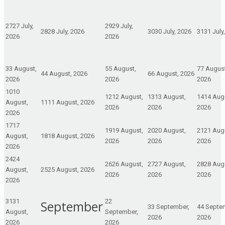
27
27 July,
29
29 July,
28
28 July, 2026
30
30 July, 2026
31
31 July
2026
2026
3
3 August,
5
5 August,
7
7 August
4
4 August, 2026
6
6 August, 2026
2026
2026
2026
10
10
12
12 August,
13
13 August,
14
14 Aug
August,
11
11 August, 2026
2026
2026
2026
2026
17
17
19
19 August,
20
20 August,
21
21 Aug
August,
18
18 August, 2026
2026
2026
2026
2026
24
24
26
26 August,
27
27 August,
28
28 Aug
August,
25
25 August, 2026
2026
2026
2026
2026
31
31
2
2
September
3
3 September,
4
4 Septe
August,
September,
2026
2026
2026
2026