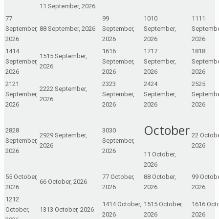
1
1 September, 2026
7
7
9
9
10
10
11
11
September,
8
8 September, 2026
September,
September,
Septembe
2026
2026
2026
2026
14
14
16
16
17
17
18
18
15
15 September,
September,
September,
September,
Septembe
2026
2026
2026
2026
2026
21
21
23
23
24
24
25
25
22
22 September,
September,
September,
September,
Septembe
2026
2026
2026
2026
2026
October
28
28
30
30
29
29 September,
2
2 Octobe
September,
September,
2026
2026
2026
2026
1
1 October,
2026
5
5 October,
7
7 October,
8
8 October,
9
9 Octobe
6
6 October, 2026
2026
2026
2026
2026
12
12
14
14 October,
15
15 October,
16
16 Octo
October,
13
13 October, 2026
2026
2026
2026