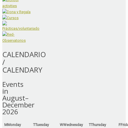
CALENDARIO
/
CALENDARY
Events
in
August–
December
2026
M
Monday
T
Tuesday
W
Wednesday
T
Thursday
F
Frid