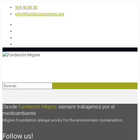
954 46 83 83
info@fundacionmigres.org
Desde
Fundación Migres
siempre trabajamos por el
medioambiente
Migres Foundation always works for the environment conservation
Follow us!