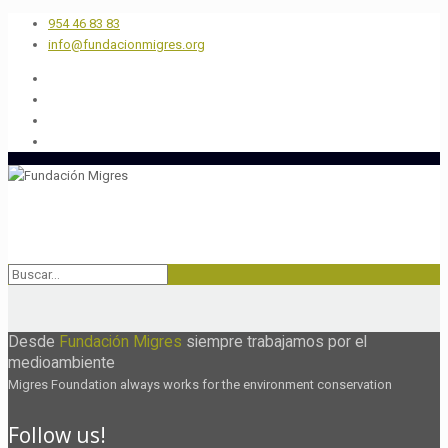
954 46 83 83
info@fundacionmigres.org
Desde
Fundación Migres
siempre trabajamos por el
medioambiente
Migres Foundation always works for the environment conservation
Follow us!