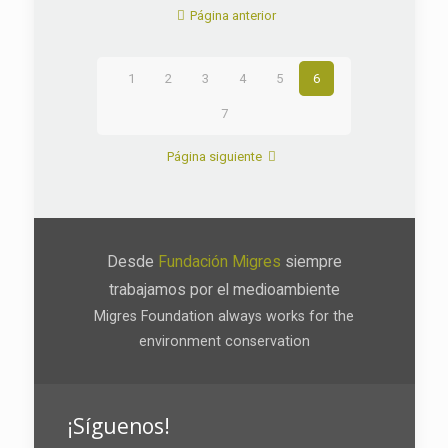
Página anterior
1
2
3
4
5
6
7
Página siguiente
Desde
Fundación Migres
siempre
trabajamos por el medioambiente
Migres Foundation always works for the
environment conservation
¡Síguenos!