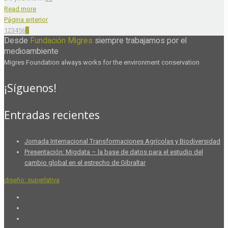
Read more
Página anterior
1
2
3
4
5
6
7
Desde
Fundación Migres
siempre trabajamos por el
medioambiente
Migres Foundation always works for the environment conservation
¡Síguenos!
Entradas recientes
Jornada Internacional Transformaciones Agrícolas y Biodiversidad
Presentación: Migdata – la base de datos para el estudio del
cambio global en el estrecho de Gibraltar
diseño: superlativa