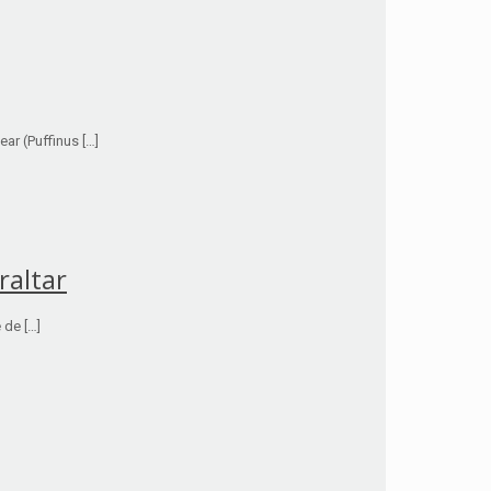
ar (Puffinus […]
raltar
 de […]