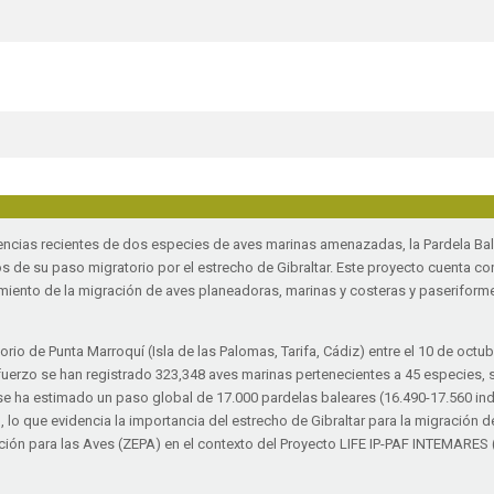
ndencias recientes de dos especies de aves marinas amenazadas, la Pardela Bal
sos de su paso migratorio por el estrecho de Gibraltar. Este proyecto cuenta co
miento de la migración de aves planeadoras, marinas y costeras y paseriforme
io de Punta Marroquí (Isla de las Palomas, Tarifa, Cádiz) entre el 10 de octub
erzo se han registrado 323,348 aves marinas pertenecientes a 45 especies, s
ña se ha estimado un paso global de 17.000 pardelas baleares (16.490-17.560 in
o, lo que evidencia la importancia del estrecho de Gibraltar para la migració
ión para las Aves (ZEPA) en el contexto del Proyecto LIFE IP-PAF INTEMARES 