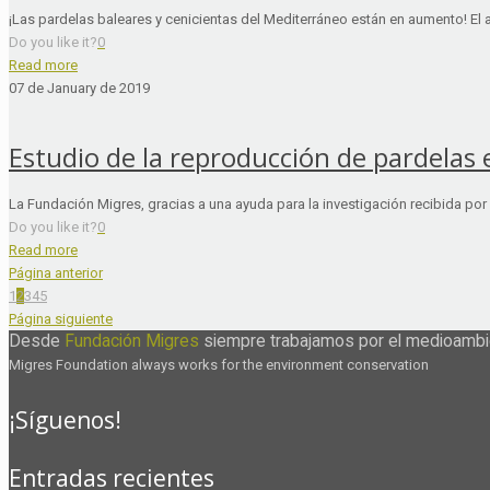
¡Las pardelas baleares y cenicientas del Mediterráneo están en aumento! El a
Do you like it?
0
Read more
07 de January de 2019
Estudio de la reproducción de pardelas
La Fundación Migres, gracias a una ayuda para la investigación recibida por e
Do you like it?
0
Read more
Página anterior
1
2
3
4
5
Página siguiente
Desde
Fundación Migres
siempre trabajamos por el medioambi
Migres Foundation always works for the environment conservation
¡Síguenos!
Entradas recientes