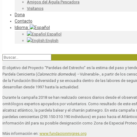
Amigos del Águila Pescadora
Visítanos
Dona
Contacto
Idioma:
Español
English
El objetivo del Proyecto “Pardelas del Estrecho” es la estima del paso y te
Pardela Cenicienta (
Calonectris diomedea
) –Vulnerable-, a partir de los cen
de la Fundación Biodiversidad y se encuadra dentro de las labores de segui
desarrollan desde 1997 hasta la actualidad.
Durante la campaña 2018 se han realizado censos diarios desde el observator
ornitólogos expertos apoyados por voluntarios. Como resultado de este esfu
alcatraz atlántico, la pardela balear y el charrán patinegro. En esta campa
pardelas cenicientas (293.150-310.190 individuos) en paso hacia el Atlántic
información útil para su posible designación como Zona de Especial Protecc
Más información en:
www.fundacionmigres.org