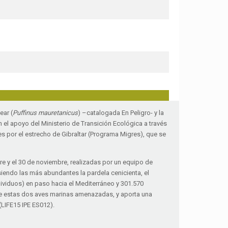
ear (
Puffinus mauretanicus
) –catalogada En Peligro- y la
n el apoyo del Ministerio de Transición Ecológica a través
s por el estrecho de Gibraltar (Programa Migres), que se
re y el 30 de noviembre, realizadas por un equipo de
iendo las más abundantes la pardela cenicienta, el
dividuos) en paso hacia el Mediterráneo y 301.570
n de estas dos aves marinas amenazadas, y aporta una
(LIFE15 IPE ES012).