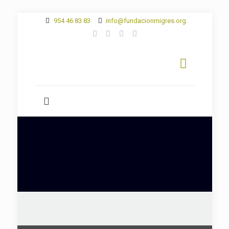
954 46 83 83
info@fundacionmigres.org