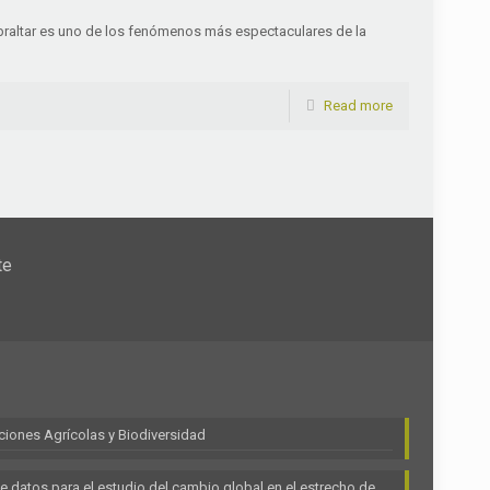
ibraltar es uno de los fenómenos más espectaculares de la
Read more
te
ciones Agrícolas y Biodiversidad
e datos para el estudio del cambio global en el estrecho de