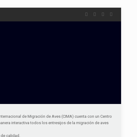
 Internacional de Migración de Aves (CIMA) cuenta con un Centro
anera interactiva todos los entresijos de la migración de aves
 de calidad.