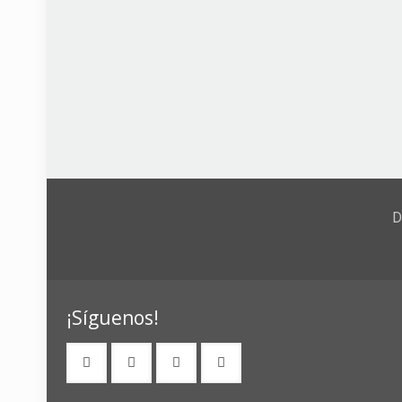
D
¡Síguenos!