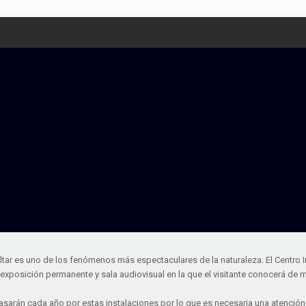
raltar es uno de los fenómenos más espectaculares de la naturaleza. El Centro
 exposición permanente y sala audiovisual en la que el visitante conocerá de m
) pasarán cada año por estas instalaciones por lo que es necesaria una atención