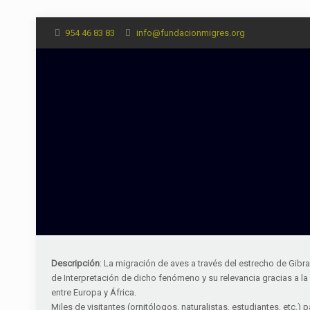
954 46 83 83
info@fundacionmigres.org
Descripción
: La migración de aves a través del estrecho de Gib
de Interpretación de dicho fenómeno y su relevancia gracias a la
entre Europa y África.
Miles de visitantes (ornitólogos, naturalistas, estudiantes, etc.