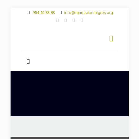
954 46 83 83
info@fundacionmigres.org