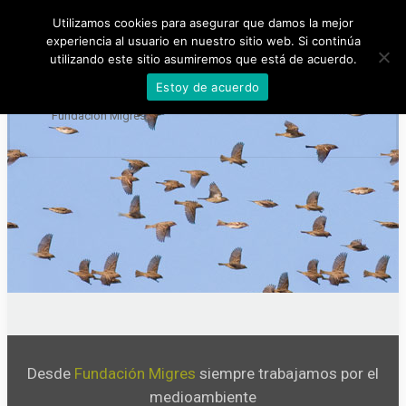
Utilizamos cookies para asegurar que damos la mejor
954 46 83 83
info@fundacionmigres.org
experiencia al usuario en nuestro sitio web. Si continúa
utilizando este sitio asumiremos que está de acuerdo.
Estoy de acuerdo
Desde
Fundación Migres
siempre trabajamos por el
medioambiente