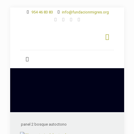
954 46 83 83
info@fundacionmigres.org
panel 2 bosque autoctono