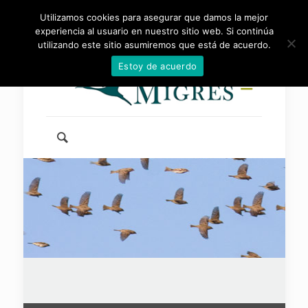
Utilizamos cookies para asegurar que damos la mejor
954 46 83 83
info@fundacionmigres.org
experiencia al usuario en nuestro sitio web. Si continúa
utilizando este sitio asumiremos que está de acuerdo.
Estoy de acuerdo