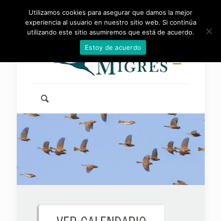
Utilizamos cookies para asegurar que damos la mejor
954 46 83 83
info@fundacionmigres.org
experiencia al usuario en nuestro sitio web. Si continúa
utilizando este sitio asumiremos que está de acuerdo.
Estoy de acuerdo