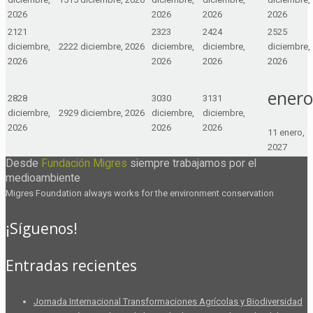
2026
2026
2026
2026
21
21
23
23
24
24
25
25
diciembre,
22
22 diciembre, 2026
diciembre,
diciembre,
diciembre,
2026
2026
2026
2026
enero
28
28
30
30
31
31
diciembre,
29
29 diciembre, 2026
diciembre,
diciembre,
2026
2026
2026
1
1 enero,
2027
Desde
Fundación Migres
siempre trabajamos por el
medioambiente
Migres Foundation always works for the environment conservation
¡Síguenos!
Entradas recientes
Jornada Internacional Transformaciones Agrícolas y Biodiversidad