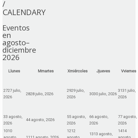
/
CALENDARY
Eventos
en
agosto–
diciembre
2026
L
lunes
M
martes
X
miércoles
J
jueves
V
viernes
27
27 julio,
29
29 julio,
31
31 julio,
28
28 julio, 2026
30
30 julio, 2026
2026
2026
2026
3
3 agosto,
5
5 agosto,
6
6 agosto,
7
7 agosto,
4
4 agosto, 2026
2026
2026
2026
2026
10
10
12
12
14
14
13
13 agosto,
agosto,
11
11 agosto, 2026
agosto,
agosto,