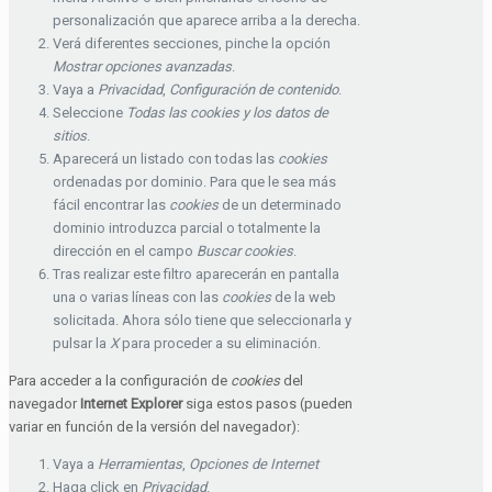
personalización que aparece arriba a la derecha.
Verá diferentes secciones, pinche la opción
Mostrar opciones avanzadas
.
Vaya a
Privacidad
,
Configuración de contenido
.
Seleccione
Todas las
cookies
y los datos de
sitios
.
Aparecerá un listado con todas las
cookies
ordenadas por dominio. Para que le sea más
fácil encontrar las
cookies
de un determinado
dominio introduzca parcial o totalmente la
dirección en el campo
Buscar cookies
.
Tras realizar este filtro aparecerán en pantalla
una o varias líneas con las
cookies
de la web
solicitada. Ahora sólo tiene que seleccionarla y
pulsar la
X
para proceder a su eliminación.
Para acceder a la configuración de
cookies
del
navegador
Internet Explorer
siga estos pasos (pueden
variar en función de la versión del navegador):
Vaya a
Herramientas
,
Opciones de Internet
Haga click en
Privacidad
.