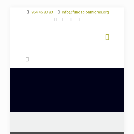
954 46 83 83
info@fundacionmigres.org