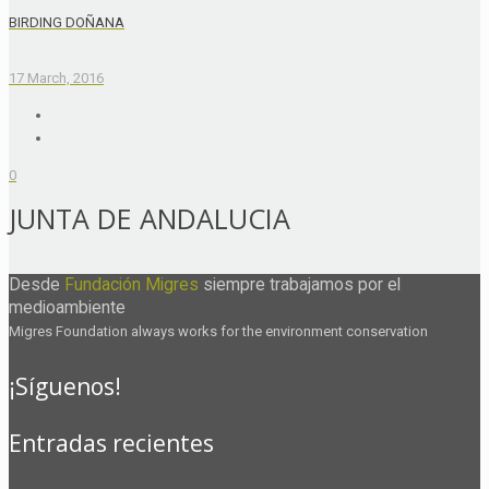
BIRDING DOÑANA
17 March, 2016
0
JUNTA DE ANDALUCIA
Desde
Fundación Migres
siempre trabajamos por el
medioambiente
Migres Foundation always works for the environment conservation
¡Síguenos!
Entradas recientes