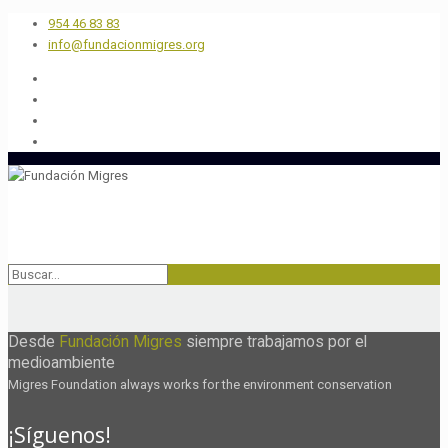
954 46 83 83
info@fundacionmigres.org
Desde
Fundación Migres
siempre trabajamos por el
medioambiente
Migres Foundation always works for the environment conservation
¡Síguenos!