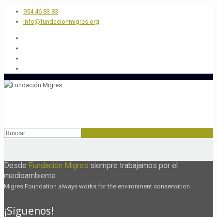
954 46 83 83
info@fundacionmigres.org
Desde
Fundación Migres
siempre trabajamos por el
medioambiente
Migres Foundation always works for the environment conservation
¡Síguenos!